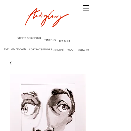
STRIPES / ORIGINAUX
TAMPONS
TEE SHIRT
PEINTURE / LOUVRE
PORTRAITS FEMMES
VISIO
CONFINÉ
INSTALIVE