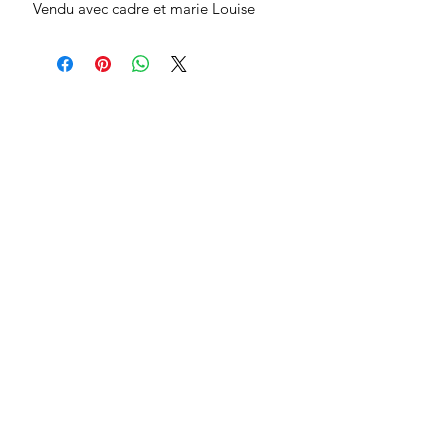
Vendu avec cadre et marie Louise
Recevoir les actualités exclusives
d'Audrey Cusey
Je m'inscris
Peintures
Portraits Intimes
Ateliers dessin
Photographies
Copies au Louvre
Collaborations
CGV & Mentions Légales