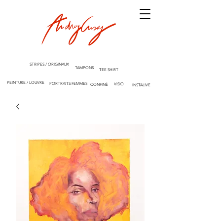
STRIPES / ORIGINAUX
TAMPONS
TEE SHIRT
PEINTURE / LOUVRE
PORTRAITS FEMMES
VISIO
CONFINÉ
INSTALIVE