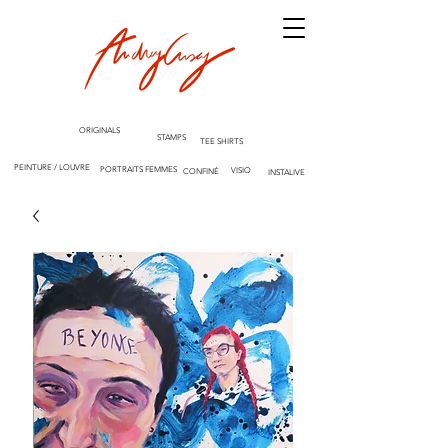
ORIGINALS
STAMPS
TEE SHIRTS
PEINTURE / LOUVRE
PORTRAITS FEMMES
VISIO
CONFINÉ
INSTALIVE