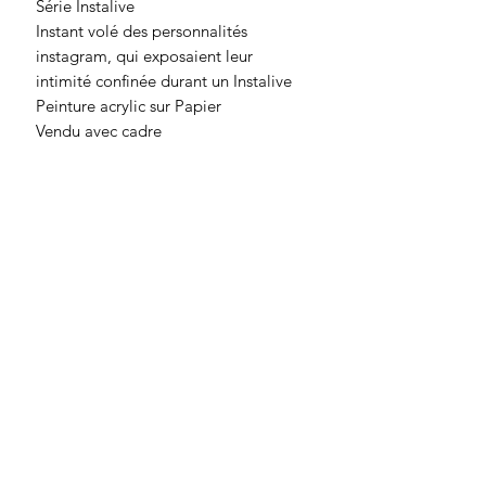
Série Instalive
Instant volé des personnalités
instagram, qui exposaient leur
intimité confinée durant un Instalive
Peinture acrylic sur Papier
Vendu avec cadre
Recevoir les actualités exclusives
d'Audrey Cusey
Je m'inscris
Peintures
Portraits Intimes
Ateliers dessin
Photographies
Copies au Louvre