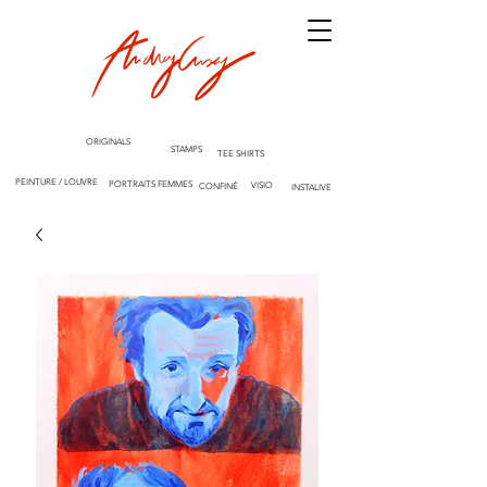
ORIGINALS
STAMPS
TEE SHIRTS
PEINTURE / LOUVRE
PORTRAITS FEMMES
VISIO
CONFINÉ
INSTALIVE