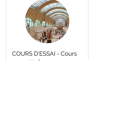
COURS D'ESSAI - Cours
annuel à Orsay
Places limitées ! Faites vite ! 1 cours
gratuit par personne MAX, musées
confondus
Loading days...
Book Now